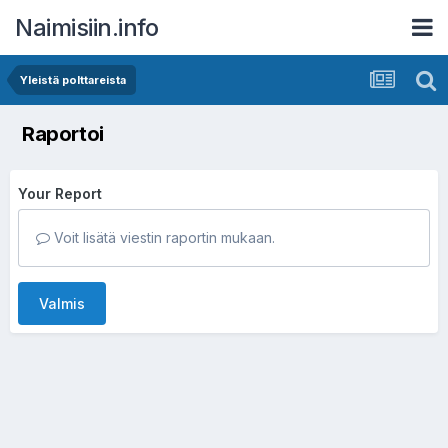
Naimisiin.info
Yleistä polttareista
Raportoi
Your Report
Voit lisätä viestin raportin mukaan.
Valmis