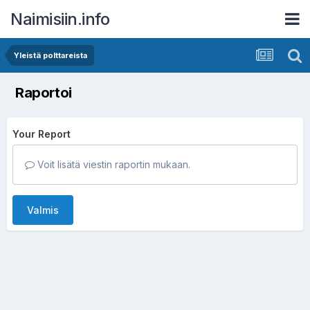
Naimisiin.info
Yleistä polttareista
Raportoi
Your Report
Voit lisätä viestin raportin mukaan.
Valmis