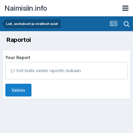
Naimisiin.info
Lait, asetukset ja viralliset asiat
Raportoi
Your Report
Voit lisätä viestin raportin mukaan.
Valmis