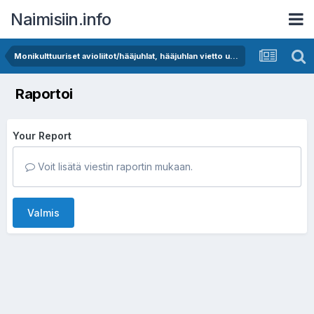
Naimisiin.info
Monikulttuuriset avioliitot/hääjuhlat, hääjuhlan vietto ulkomailla
Raportoi
Your Report
Voit lisätä viestin raportin mukaan.
Valmis