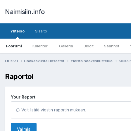
Naimisiin.info
Yhteisö
Sisältö
Foorumi
Kalenteri
Galleria
Blogit
Säännöt
Etusivu
Hääkeskusteluosastot
Yleistä hääkeskustelua
Muita n
Raportoi
Your Report
Voit lisätä viestin raportin mukaan.
Valmis