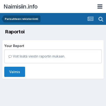
Naimisiin.info
Parisuhteen rekisteröinti
Raportoi
Your Report
Voit lisätä viestin raportin mukaan.
Valmis