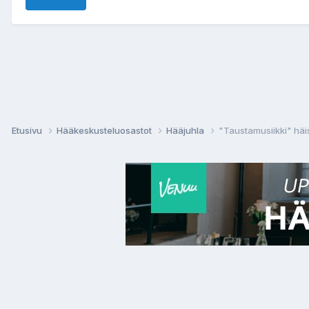
Etusivu
Hääkeskusteluosastot
Hääjuhla
"Taustamusiikki" häi