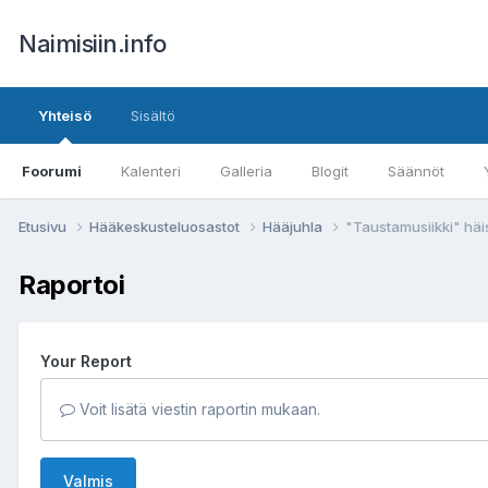
Naimisiin.info
Yhteisö
Sisältö
Foorumi
Kalenteri
Galleria
Blogit
Säännöt
Etusivu
Hääkeskusteluosastot
Hääjuhla
"Taustamusiikki" häi
Raportoi
Your Report
Voit lisätä viestin raportin mukaan.
Valmis