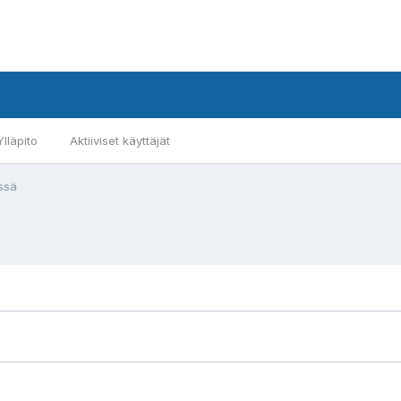
Ylläpito
Aktiiviset käyttäjät
ssä