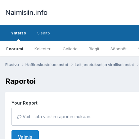
Naimisiin.info
Yhteisö
Sisältö
Foorumi
Kalenteri
Galleria
Blogit
Säännöt
Etusivu
Hääkeskusteluosastot
Lait, asetukset ja viralliset asiat
Raportoi
Your Report
Voit lisätä viestin raportin mukaan.
Valmis