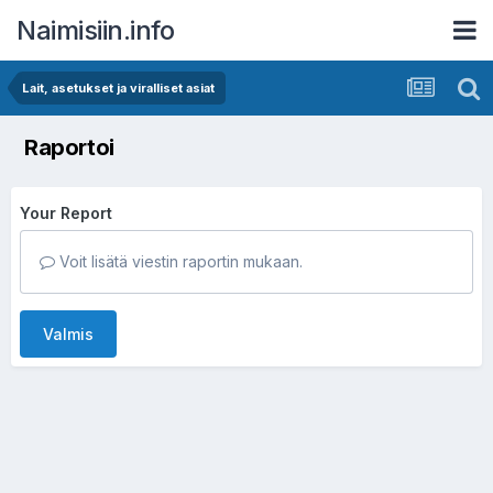
Naimisiin.info
Lait, asetukset ja viralliset asiat
Raportoi
Your Report
Voit lisätä viestin raportin mukaan.
Valmis