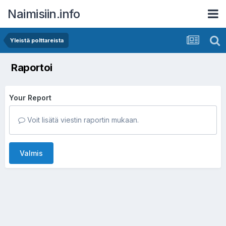
Naimisiin.info
Yleistä polttareista
Raportoi
Your Report
Voit lisätä viestin raportin mukaan.
Valmis