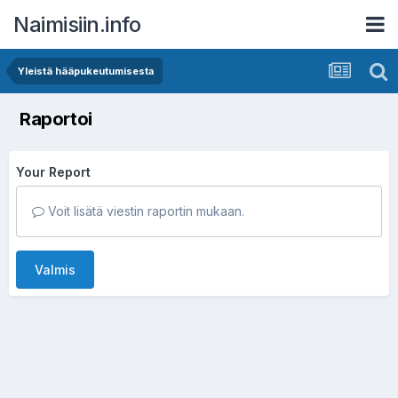
Naimisiin.info
Yleistä hääpukeutumisesta
Raportoi
Your Report
Voit lisätä viestin raportin mukaan.
Valmis