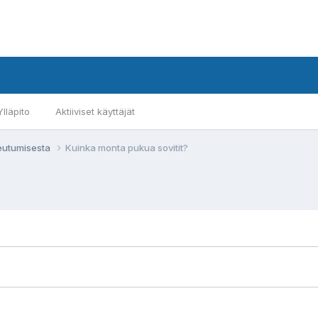
Ylläpito
Aktiiviset käyttäjät
eutumisesta
Kuinka monta pukua sovitit?