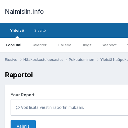
Naimisiin.info
Yhteisö
Sisältö
Foorumi
Kalenteri
Galleria
Blogit
Säännöt
Etusivu
Hääkeskusteluosastot
Pukeutuminen
Yleistä hääpuk
Raportoi
Your Report
Voit lisätä viestin raportin mukaan.
Valmis