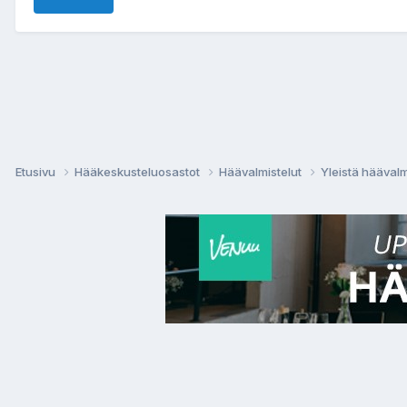
Etusivu
Hääkeskusteluosastot
Häävalmistelut
Yleistä häävalm