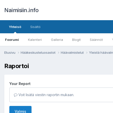
Naimisiin.info
Yhteisö
Sisältö
Foorumi
Kalenteri
Galleria
Blogit
Säännöt
Etusivu
Hääkeskusteluosastot
Häävalmistelut
Yleistä häävalm
Raportoi
Your Report
Voit lisätä viestin raportin mukaan.
Valmis