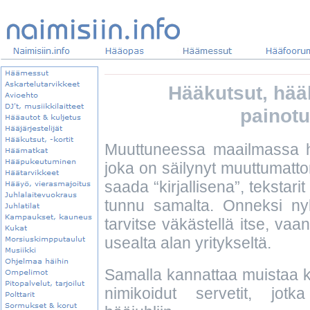
Hääkutsut, hääk
painotu
Muuttuneessa maailmassa hä
joka on säilynyt muuttumatto
saada “kirjallisena”, tekstari
tunnu samalta. Onneksi nyk
tarvitse väkästellä itse, vaan
usealta alan yritykseltä.
Samalla kannattaa muistaa kii
nimikoidut servetit, jotk