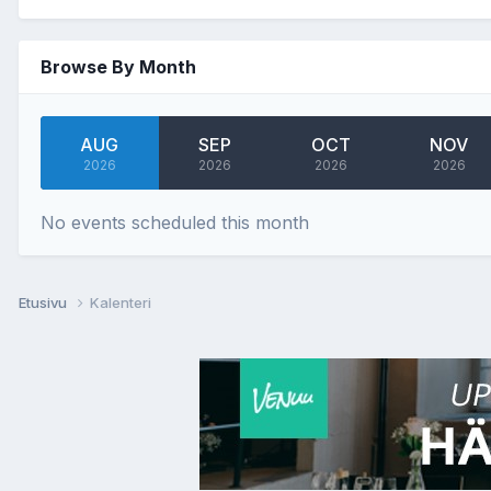
Browse By Month
AUG
SEP
OCT
NOV
2026
2026
2026
2026
No events scheduled this month
Etusivu
Kalenteri