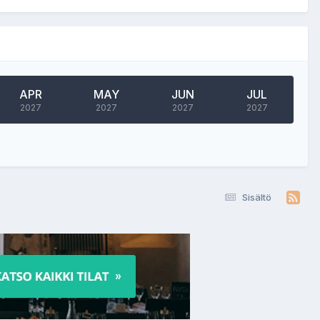
APR
MAY
JUN
JUL
2027
2027
2027
2027
Sisältö