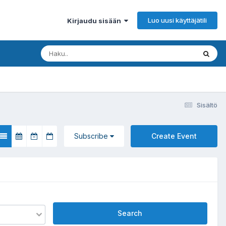
Luo uusi käyttäjätili
Kirjaudu sisään
Sisältö
Subscribe
Create Event
Search