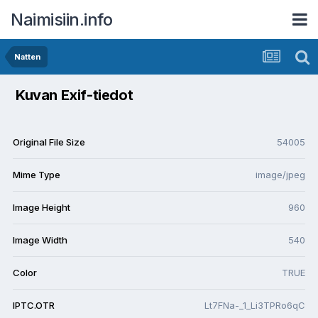
Naimisiin.info
Natten
Kuvan Exif-tiedot
Original File Size
54005
Mime Type
image/jpeg
Image Height
960
Image Width
540
Color
TRUE
IPTC.OTR
Lt7FNa-_1_Li3TPRo6qC