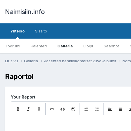
Naimisiin.info
Yhteisö
Sisältö
Foorumi
Kalenteri
Galleria
Blogit
Säännöt
Etusivu
Galleria
Jäsenten henkilökohtaiset kuva-albumit
Nors
Raportoi
Your Report