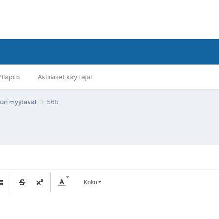
Ylläpito
Aktiiviset käyttäjät
un myytävät
56b
Koko