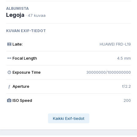
ALBUMISTA
Legoja
· 47 kuvaa
KUVAN EXIF-TIEDOT
Laite:
HUAWEI FRD-L19
Focal Length
4.5 mm
Exposure Time
30000000/1000000000
Aperture
f/2.2
f
ISO Speed
200
Kaikki Exif-tiedot