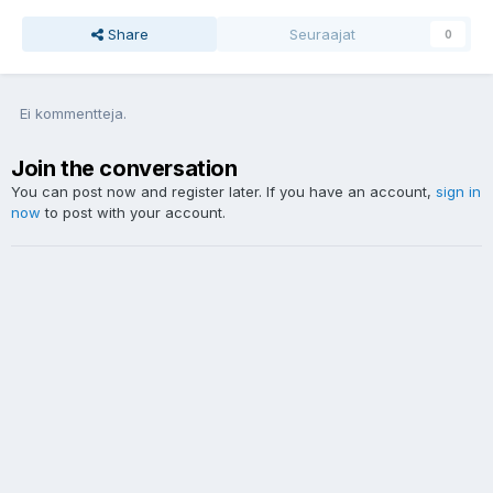
Share
Seuraajat
0
Ei kommentteja.
Join the conversation
You can post now and register later. If you have an account,
sign in
now
to post with your account.
Uusi kommentti...
Language / Kielivalinta
Yksityisyys
Ota yhteyttä
Cookies