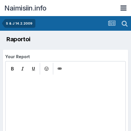
Naimisiin.info
S & J 14.2.2009
Raportoi
Your Report