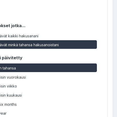
kset jotka...
tävät kaikki hakusanani
tävät minkä tahansa hakusanoistani
i päivitetty
in tahansa
isin vuorokausi
isin viikko
isin kuukausi
six months
year