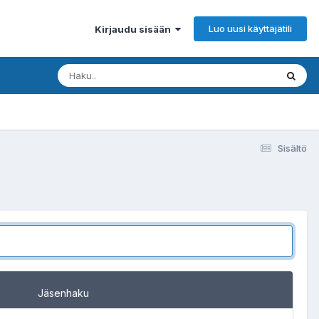
Luo uusi käyttäjätili
Kirjaudu sisään
Sisältö
Jäsenhaku