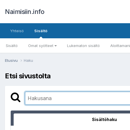
Naimisiin.info
Yhteisö
Sisältö
Sisältö
Omat syötteet
Lukematon sisältö
Aloittaman
Etusivu
Haku
Etsi sivustolta
Sisältöhaku