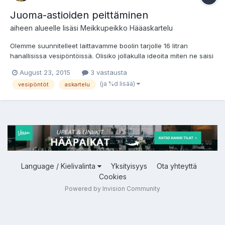
Juoma-astioiden peittäminen
aiheen alueelle lisäsi
Meikkupeikko
Hääaskartelu
Olemme suunnitelleet laittavamme boolin tarjolle 16 litran
hanallisissa vesipöntöissä. Olisiko jollakulla ideoita miten ne saisi
koristeltua?
August 23, 2015
3 vastausta
(ja %d lisää)
vesipöntöt
askartelu
Language / Kielivalinta
Yksityisyys
Ota yhteyttä
Cookies
Powered by Invision Community