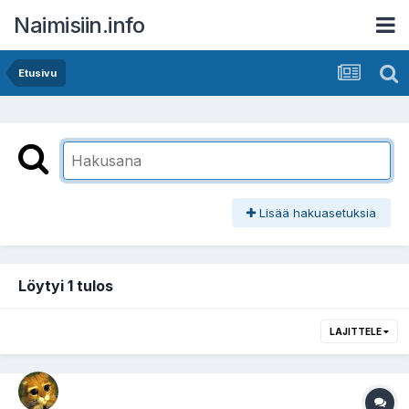
Naimisiin.info
Etusivu
Lisää hakuasetuksia
Löytyi 1 tulos
LAJITTELE