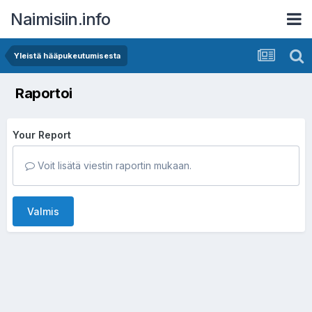
Naimisiin.info
Yleistä hääpukeutumisesta
Raportoi
Your Report
Voit lisätä viestin raportin mukaan.
Valmis