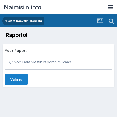
Naimisiin.info
Yleistä häävalmisteluista
Raportoi
Your Report
Voit lisätä viestin raportin mukaan.
Valmis