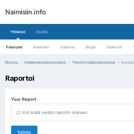
Naimisiin.info
Yhteisö
Sisältö
Foorumi
Kalenteri
Galleria
Blogit
Säännöt
Etusivu
Hääkeskusteluosastot
Yleistä hääkeskustelua
kuinka 
Raportoi
Your Report
Voit lisätä viestin raportin mukaan.
Valmis