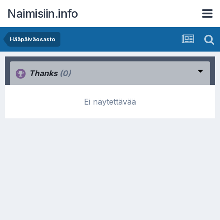
Naimisiin.info
Hääpäiväosasto
Thanks
(0)
Ei näytettävää