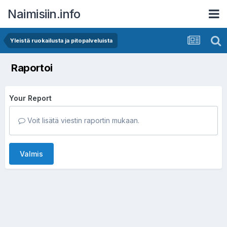
Naimisiin.info
Yleistä ruokailusta ja pitopalveluista
Raportoi
Your Report
Voit lisätä viestin raportin mukaan.
Valmis