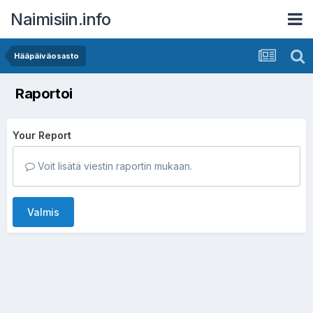
Naimisiin.info
Hääpäiväosasto
Raportoi
Your Report
Voit lisätä viestin raportin mukaan.
Valmis