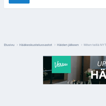
Etusivu
Hääkeskusteluosastot
Häiden jälkeen
Miten teillä N