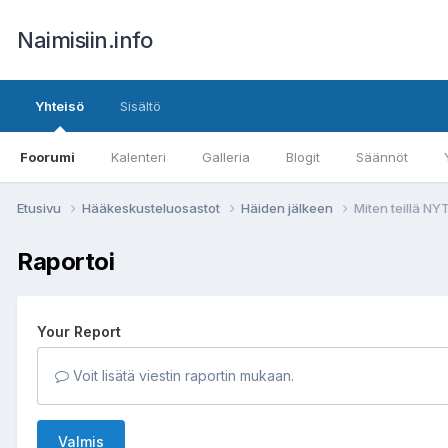
Naimisiin.info
Yhteisö
Sisältö
Foorumi
Kalenteri
Galleria
Blogit
Säännöt
Etusivu
Hääkeskusteluosastot
Häiden jälkeen
Miten teillä N
Raportoi
Your Report
Voit lisätä viestin raportin mukaan.
Valmis