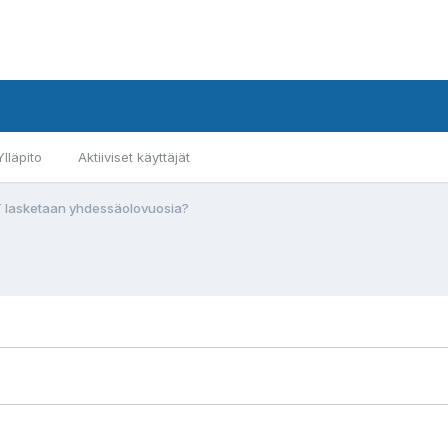
Ylläpito
Aktiiviset käyttäjät
YT lasketaan yhdessäolovuosia?