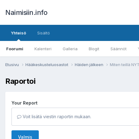
Naimisiin.info
Yhteisö
Sisältö
Foorumi
Kalenteri
Galleria
Blogit
Säännöt
Etusivu
Hääkeskusteluosastot
Häiden jälkeen
Miten teillä N
Raportoi
Your Report
Voit lisätä viestin raportin mukaan.
Valmis