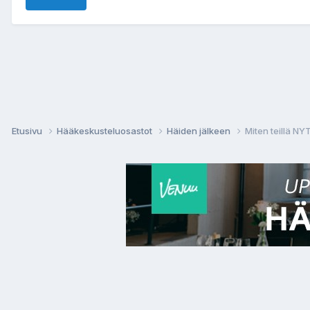
Etusivu
Hääkeskusteluosastot
Häiden jälkeen
Miten teillä N