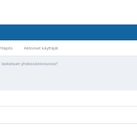
Ylläpito
Aktiiviset käyttäjät
YT lasketaan yhdessäolovuosia?