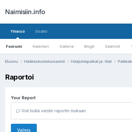
Naimisiin.info
Yhteisö
Sisältö
Foorumi
Kalenteri
Galleria
Blogit
Säännöt
Etusivu
Hääkeskusteluosastot
Hääjuhlapaikat ja -tilat
Paikkak
Raportoi
Your Report
Voit lisätä viestin raportin mukaan.
Valmis