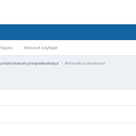
Ylläpito
Aktiiviset käyttäjät
untakohtaiset juhlapaikkaketjut
Riihimäki ja lähialueet