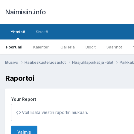
Naimisiin.info
Yhteisö
Sisältö
Foorumi
Kalenteri
Galleria
Blogit
Säännöt
Etusivu
Hääkeskusteluosastot
Hääjuhlapaikat ja -tilat
Paikkak
Raportoi
Your Report
Voit lisätä viestin raportin mukaan.
Valmis