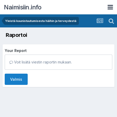
Naimisiin.info
Yleistä kaunistautumisesta häihin ja terveydestä
Raportoi
Your Report
Voit lisätä viestin raportin mukaan.
Valmis