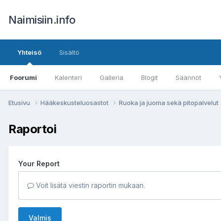
Naimisiin.info
Yhteisö
Sisältö
Foorumi
Kalenteri
Galleria
Blogit
Säännöt
Etusivu
Hääkeskusteluosastot
Ruoka ja juoma sekä pitopalvelut
Raportoi
Your Report
Voit lisätä viestin raportin mukaan.
Valmis