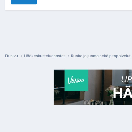
Etusivu
Hääkeskusteluosastot
Ruoka ja juoma sekä pitopalvelut