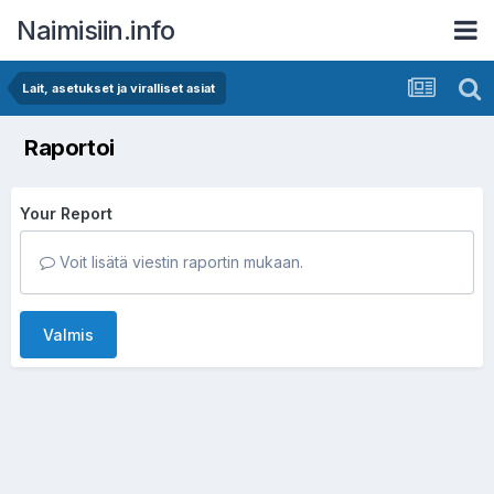
Naimisiin.info
Lait, asetukset ja viralliset asiat
Raportoi
Your Report
Voit lisätä viestin raportin mukaan.
Valmis