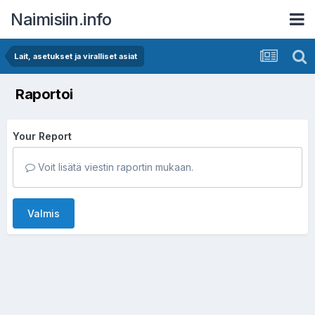
Naimisiin.info
Lait, asetukset ja viralliset asiat
Raportoi
Your Report
Voit lisätä viestin raportin mukaan.
Valmis