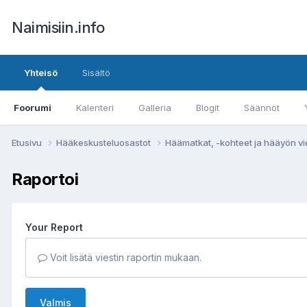
Naimisiin.info
Yhteisö
Sisältö
Foorumi
Kalenteri
Galleria
Blogit
Säännöt
Etusivu
Hääkeskusteluosastot
Häämatkat, -kohteet ja hääyön vi
Raportoi
Your Report
Voit lisätä viestin raportin mukaan.
Valmis