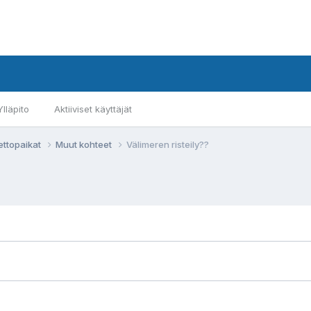
Ylläpito
Aktiiviset käyttäjät
ettopaikat
Muut kohteet
Välimeren risteily??