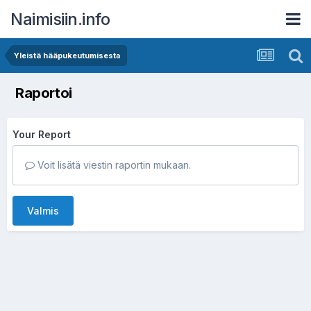
Naimisiin.info
Yleistä hääpukeutumisesta
Raportoi
Your Report
Voit lisätä viestin raportin mukaan.
Valmis