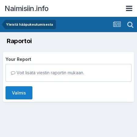
Naimisiin.info
Yleistä hääpukeutumisesta
Raportoi
Your Report
Voit lisätä viestin raportin mukaan.
Valmis