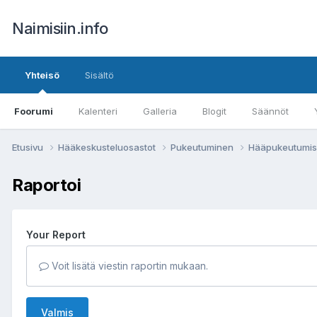
Naimisiin.info
Yhteisö
Sisältö
Foorumi
Kalenteri
Galleria
Blogit
Säännöt
Etusivu
Hääkeskusteluosastot
Pukeutuminen
Hääpukeutumisen
Raportoi
Your Report
Voit lisätä viestin raportin mukaan.
Valmis