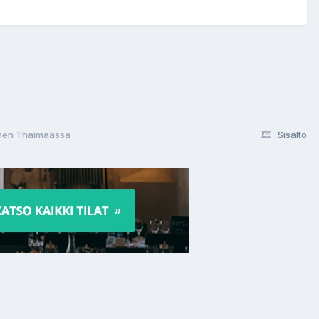
nen Thaimaassa
Sisältö