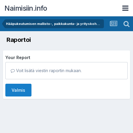
Naimisiin.info
Hääpukeutumisen mallisto-, paikkakunta- ja yrityskohtaiset ketjut
Raportoi
Your Report
Voit lisätä viestin raportin mukaan.
Valmis