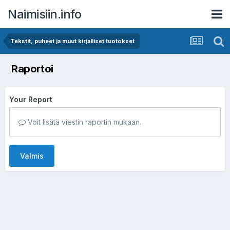
Naimisiin.info
Tekstit, puheet ja muut kirjalliset tuotokset
Raportoi
Your Report
Voit lisätä viestin raportin mukaan.
Valmis