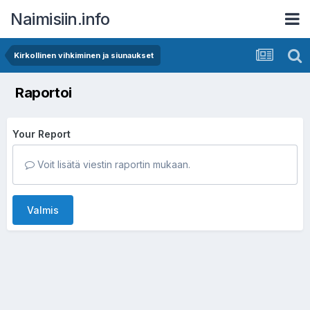
Naimisiin.info
Kirkollinen vihkiminen ja siunaukset
Raportoi
Your Report
Voit lisätä viestin raportin mukaan.
Valmis