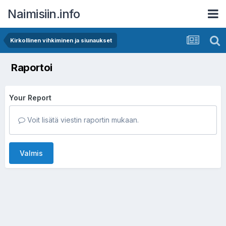
Naimisiin.info
Kirkollinen vihkiminen ja siunaukset
Raportoi
Your Report
Voit lisätä viestin raportin mukaan.
Valmis