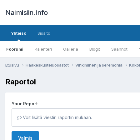
Naimisiin.info
Yhteisö
Sisältö
Foorumi
Kalenteri
Galleria
Blogit
Säännöt
Etusivu
Hääkeskusteluosastot
Vihkiminen ja seremonia
Kirko
Raportoi
Your Report
Voit lisätä viestin raportin mukaan.
Valmis