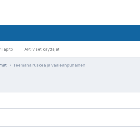
Ylläpito
Aktiiviset käyttäjät
emat
Teemana ruskea ja vaaleanpunainen