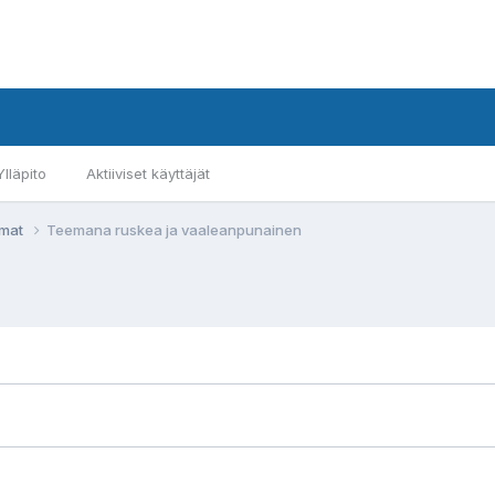
Ylläpito
Aktiiviset käyttäjät
emat
Teemana ruskea ja vaaleanpunainen