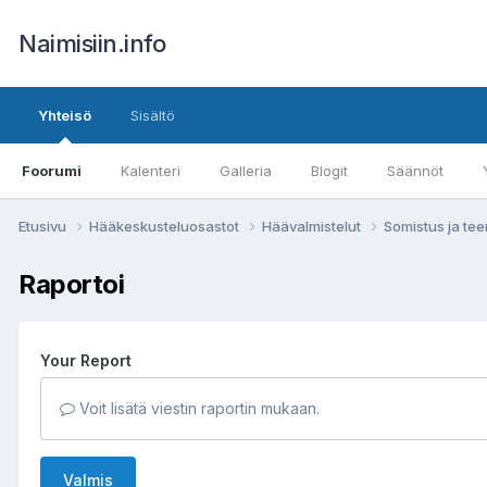
Naimisiin.info
Yhteisö
Sisältö
Foorumi
Kalenteri
Galleria
Blogit
Säännöt
Etusivu
Hääkeskusteluosastot
Häävalmistelut
Somistus ja te
Raportoi
Your Report
Voit lisätä viestin raportin mukaan.
Valmis