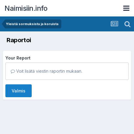
Naimisiin.info
Yleistä sormuksista ja koruista
Raportoi
Your Report
Voit lisätä viestin raportin mukaan.
Valmis