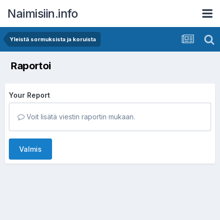
Naimisiin.info
Yleistä sormuksista ja koruista
Raportoi
Your Report
Voit lisätä viestin raportin mukaan.
Valmis