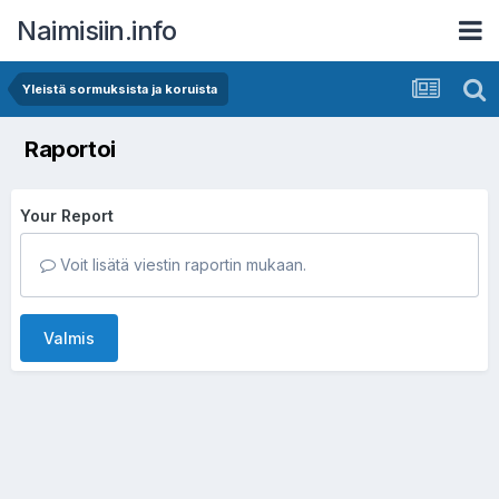
Naimisiin.info
Yleistä sormuksista ja koruista
Raportoi
Your Report
Voit lisätä viestin raportin mukaan.
Valmis