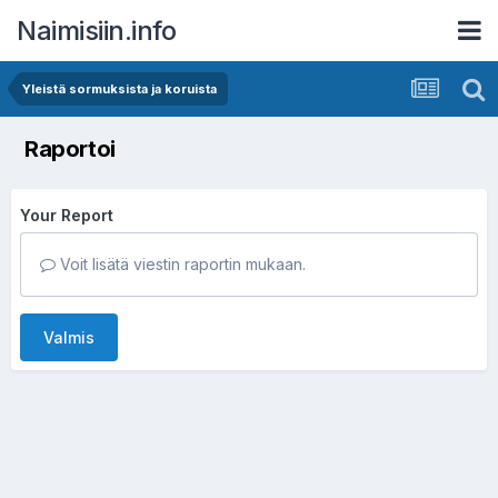
Naimisiin.info
Yleistä sormuksista ja koruista
Raportoi
Your Report
Voit lisätä viestin raportin mukaan.
Valmis